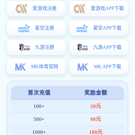
三镇主帅坦言当前困境承受压
力期待未来胜利重回正轨
2026-06-04 16:00
74 次阅读
首页
/
体育动态
在当前的足球环境中，各支球队面临着不同程度的挑
战与压力。作为三镇队的主帅，他坦言了球队目前所
处的困境，表达了自己承受的压力，以及对未来胜利
重回正轨的期待。本文将从四个方面深入探讨这一主
题，首先分析主帅面临的心理压力，其次讨论球队战
绩对士气的影响，再者探讨如何调整战术以应对困
难，最后总结主帅对于未来的展望和信心。这些元素
共同构成了三镇队目前的发展状况，也使得球迷们对