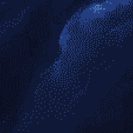
发情况，更加游刃有余地掌控比赛节奏。因此，两者间自信心指
。
锋记录以及心理因素双重作用下，本次交锋如同一场勇者游戏，
优势，则如同坐享其成般轻松获取胜利；反之，则可能因为紧张
，“法甲分析：里尔主场全力争胜 白堡恐难逆转局势”这一结论
势发展下去，期待白堡能实现翻盘，无疑是一个极具挑战性的任
容储备及良好士气支持的里尔来说，他们将全力争取这三分，以
队将在绿茵场上展开激烈碰撞，而最终结果如何仍需拭目以待。
必将在接下来的一段时间内深刻影响联赛格局，因此值得所有足