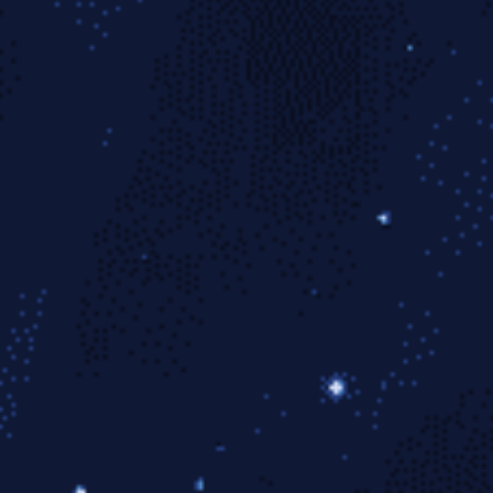
提升。而白堡作为一支传统球队，却面临着低迷期，各项赛事中
们普遍看好里尔能够轻松取胜。
尔保持了不错的连胜纪录，不仅攻击端火力十足，而且防守端也
缩，而是展示出了极强的竞争意识。此外，在体能储备上，由于
劳，但凭借深厚阵容储备和合理轮换策略，里尔显然占据一定优
的表现却让人失望。他们不仅频繁遇到伤病困扰，还因士气低迷
即便面对实力稍逊于自己的球队，也很难保证能有理想结果。因
力，但现实情况却并不乐观。
排及球员表现
队风格截然不同。里尔注重控球和快速反击，通过灵活多变的进
中以及二次进攻，以此来制造威胁。而白堡目前则缺乏有效组织
击，这也是他们遭遇连败的重要原因之一。