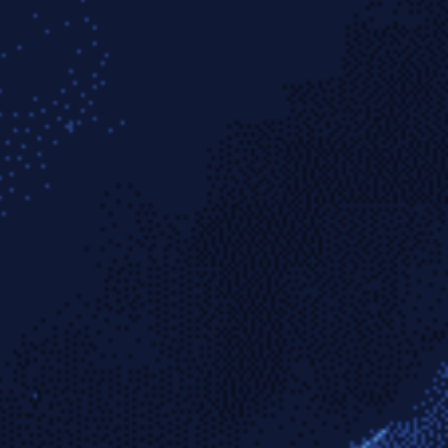
的表现令人担忧。这种
做得相当稳固。他们在
进入赛季中段，各队都
势。
而导致全队凝聚力减
此，他们要想扭转颓
攻套路撕破对方防线。
能力，经常陷入被动局