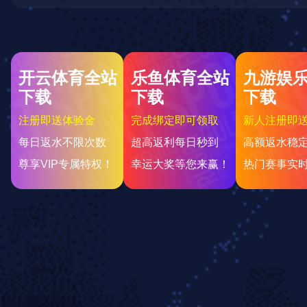
1、里尔的
里尔在本赛季展现出
时更是如此。主场观
中，里尔自然希望利
此外，里尔的主教练
整体实力。在进攻端
们在主场面对任何对
最后，从数据来看，
数方面的数据也显示
够延续这一良好态势
2、两队近
分析两队近期状态，