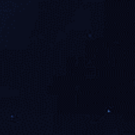
下一篇：
创历史尴尬！S希门尼斯成意甲首位