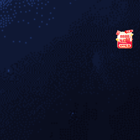
数存在显著差异，对最
只要保持冷静积极态
情绪而万劫不复，因此
似乎愈发明朗。毫无疑
务。然而，对于正处于
巩固自己在积分榜上的
但可以肯定的是，无论
球爱好者密切关注！