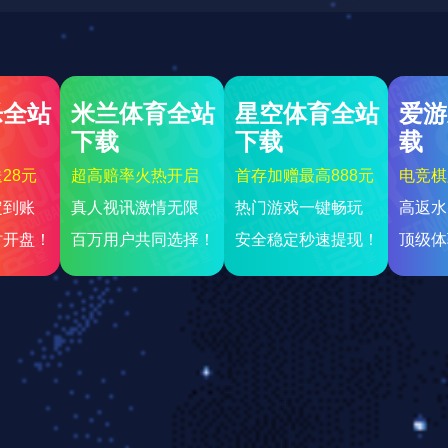
主场优势
了强大的主场统治力，他们在主场的表现一贯稳定，尤其是在面
众的支持让球员们倍感振奋，他们往往能够发挥出最佳水平。因
用这一点来增强自己的胜算。
在战术布置上非常注重利用主场气氛。他会根据对手特点制定相
，里尔球员之间配合默契，中前场多名攻击手能随时给对方后防
手都充满信心。
里尔在本赛季主场比赛中取得了相当好的成绩，这不仅包括胜率
出他们在自家门口的强大。因此，对于即将到来的比赛，他们无
。
期状态
可以发现里尔与白堡之间存在明显差距。近年来，里尔逐渐找到