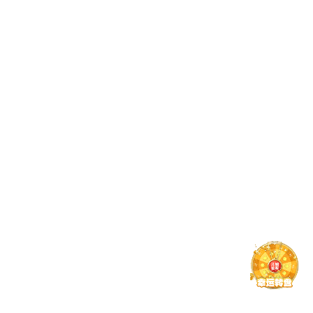
团队精神和凝聚力往往成为胜负的关键因素。尤其是
在季后赛这样的关键时刻，任何微小的差距都可能影
响最终结果，因此保持团队一致性显得尤为重要。
通过分析，我们可以看到，当一支球队能够充分调动
起内部资源，并与外部环境相结合时，就会形成一种
合力，从而释放出更强大的战斗力。因此，马布里期
待与尼克斯进行较量，也是希望能够激发出双方最好
的状态，共同呈现一场精彩绝伦的对决。
3、活塞与骑士比赛的重要性
尽管马布里声称不关心活塞与骑士之间的晋级之争，
但不可否认的是，这场较量依然具有重要意义。首
先，这是一场充满竞争意识和拼搏精神的赛事，两队
都渴望通过胜利来证明自己的实力。此外，在季后赛