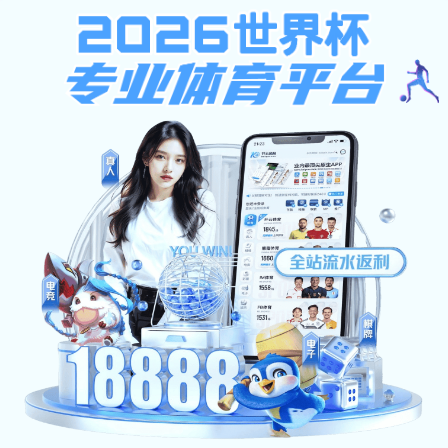
立即注册
世界杯开户网
带您畅享全球体
育盛事
专业平台，数据精准，
高清直播
覆盖热门体育项
目。
聚焦足球、篮球、电竞等赛事，
每日内容实时更
新
。
极速访问
下载APP