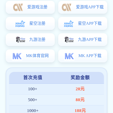
完整版沙梅特：连进三个三分
球后想的是盯防对面全明星球
员
2026-07-09 13:27
38 次阅读
首页
/
体育动态
本文主要围绕沙梅特在比赛中连进三个三分球后的心
态进行探讨。在篮球赛场上，投篮的成功与否不仅关
乎个人表现，也与对手的防守息息相关。沙梅特在实
现个人高光时刻后，立刻将注意力转向对面全明星球
员的盯防。这一心理变化不仅反映了他的职业素养，
也体现了团队协作的重要性。文章将从四个方面详细
阐述这一现象，包括比赛中的心理调整、对手分析的