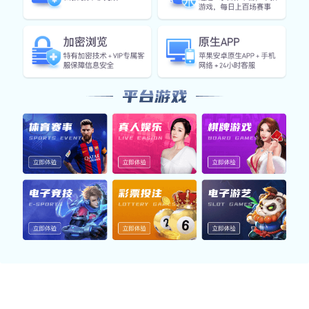
同时，良好的心理适应能力也帮助沙梅特排除了外界
干扰，比如观众的欢呼声和媒体的关注。他明白，在
赛场上，每一个环节都可能影响比赛结果，因此必须
专注于自己的任务，将精力集中在如何限制对手发挥
上。
2、对手分析的重要性
作为一名优秀的篮球运动员，对手分析是必不可少的
一环。沙梅特深知，全明星球员通常具备极强的攻击
能力和丰富的比赛经验，因此他需要制定相应的防守
策略。他通过观察对方球员在场上的跑位和投篮习
惯，为自己的防守做好准备。
此外，他还会借助教练团队提供的数据分析，通过视